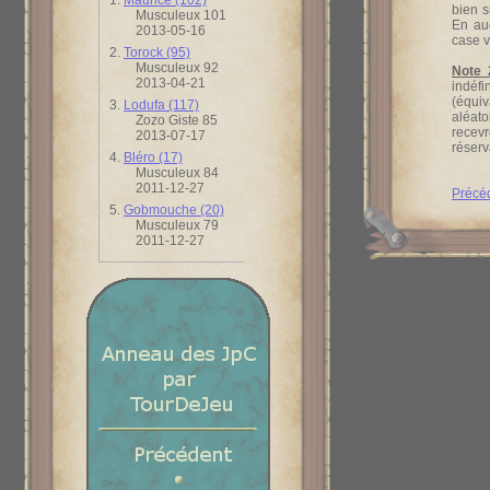
1.
Maurice (102)
bien s
Musculeux 101
En auc
2013-05-16
case v
2.
Torock (95)
Musculeux 92
Note 
2013-04-21
indéfi
(équiv
3.
Lodufa (117)
aléato
Zozo Giste 85
recev
2013-07-17
réserv
4.
Bléro (17)
Musculeux 84
2011-12-27
Précé
5.
Gobmouche (20)
Musculeux 79
2011-12-27