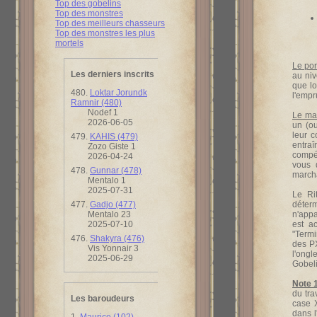
Top des gobelins
Top des monstres
Top des meilleurs chasseurs
Top des monstres les plus
mortels
Le por
Les derniers inscrits
au niv
que lo
480.
Loktar Jorundk
l'empru
Ramnir (480)
Nodef 1
Le ma
2026-06-05
un (ou
leur c
479.
KAHIS (479)
entraî
Zozo Giste 1
compé
2026-04-24
vous 
478.
Gunnar (478)
marcha
Mentalo 1
2025-07-31
Le Ri
477.
Gadjo (477)
déter
Mentalo 23
n'appa
2025-07-10
est a
"Termi
476.
Shakyra (476)
des PX
Vis Yonnair 3
l'ongl
2025-06-29
Gobeli
Note 1
du tra
Les baroudeurs
case 
dans l