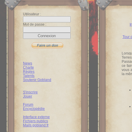
Utilisateur :
Mot de passe :
I
Tour 
Lorsqu
Terres
Passag
News
ce fai
Charte
vous a
Règles
la mêm
Talents
Soutenir Gobland
S'inscrire
Jouer
Forum
Encyclopédie
Interface externe
Fichiers publics
Mails gobland.fr