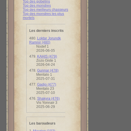
Top des gobelins
Top des monstres
Top des meilleurs chasseurs
Top des monstres les plus
mortels
Les derniers inscrits
480.
Loktar Jorundk
Ramnir (480)
Nodef 1
2026-06-05
479.
KAHIS (479)
Zozo Giste 1
2026-04-24
478.
Gunnar (478)
Mentalo 1
2025-07-31
477.
Gadjo (477)
Mentalo 23
2025-07-10
476.
Shakyra (476)
Vis Yonnair 3
2025-06-29
Les baroudeurs