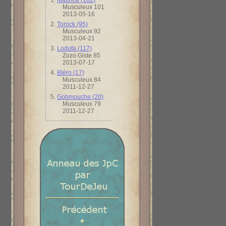
1.
Maurice (102)
Musculeux 101
2013-05-16
2.
Torock (95)
Musculeux 92
2013-04-21
3.
Lodufa (117)
Zozo Giste 85
2013-07-17
4.
Bléro (17)
Musculeux 84
2011-12-27
5.
Gobmouche (20)
Musculeux 79
2011-12-27