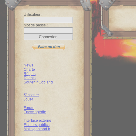
Utilisateur :
Mot de passe :
News
Charte
Règles
Talents
Soutenir Gobland
S'inscrire
Jouer
Forum
Encyclopédie
Interface externe
Fichiers publics
Mails gobland.fr