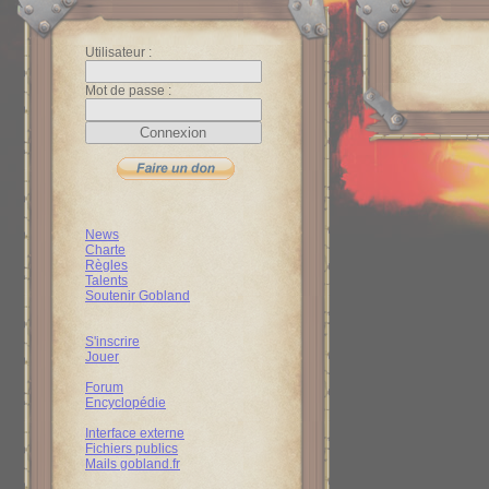
Utilisateur :
Mot de passe :
News
Charte
Règles
Talents
Soutenir Gobland
S'inscrire
Jouer
Forum
Encyclopédie
Interface externe
Fichiers publics
Mails gobland.fr