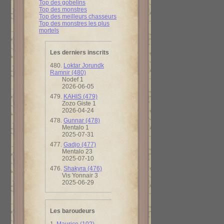
Top des gobelins
Top des monstres
Top des meilleurs chasseurs
Top des monstres les plus
mortels
Les derniers inscrits
480.
Loktar Jorundk
Ramnir (480)
Nodef 1
2026-06-05
479.
KAHIS (479)
Zozo Giste 1
2026-04-24
478.
Gunnar (478)
Mentalo 1
2025-07-31
477.
Gadjo (477)
Mentalo 23
2025-07-10
476.
Shakyra (476)
Vis Yonnair 3
2025-06-29
Les baroudeurs