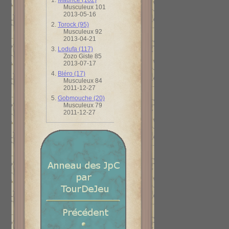
1.
Maurice (102)
Musculeux 101
2013-05-16
2.
Torock (95)
Musculeux 92
2013-04-21
3.
Lodufa (117)
Zozo Giste 85
2013-07-17
4.
Bléro (17)
Musculeux 84
2011-12-27
5.
Gobmouche (20)
Musculeux 79
2011-12-27